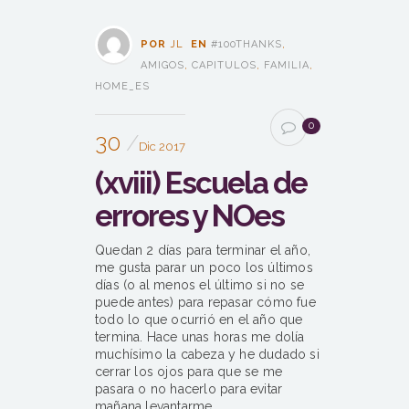
POR
JL
EN
#100THANKS
,
AMIGOS
,
CAPITULOS
,
FAMILIA
,
HOME_ES
0
30
Dic 2017
(xviii) Escuela de
errores y NOes
Quedan 2 días para terminar el año,
me gusta parar un poco los últimos
días (o al menos el último si no se
puede antes) para repasar cómo fue
todo lo que ocurrió en el año que
termina. Hace unas horas me dolía
muchísimo la cabeza y he dudado si
cerrar los ojos para que se me
pasara o no hacerlo para evitar
mañana levantarme...