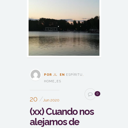
POR
JL
EN
ESPÍRITU
,
HOME_ES
0
20
Jun 2020
(xx) Cuando nos
alejamos de