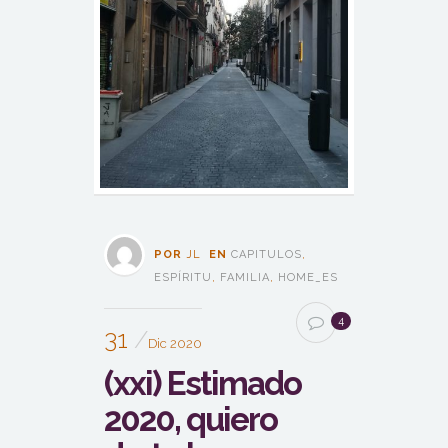
POR
JL
EN
CAPITULOS
,
ESPÍRITU
,
FAMILIA
,
HOME_ES
4
31
Dic 2020
(xxi) Estimado
2020, quiero