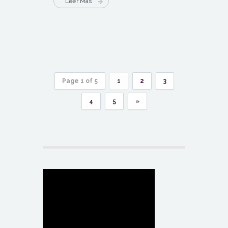
Leer Más
Page 1 of 5
1
2
3
4
5
»