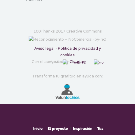
100Thanks 2017 Creative Commons
Aviso legal
-
Política de privacidad y
cookies
Con el apoyo de
Hosted by
Cloudari
Transforma tu gratitud en ayuda con:
Inicio
|
El proyecto
|
Inspiración
|
Tus