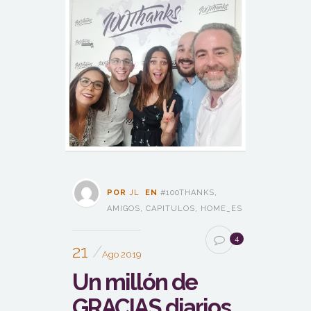
POR
JL
EN
#100THANKS
,
AMIGOS
,
CAPITULOS
,
HOME_ES
4
21
Ago 2019
Un millón de
GRACIAS diarios